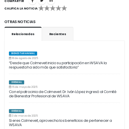
COMPARTIR
CALIFICA LA NOTICIA
1
2
3
4
5
OTRAS NOTICIAS
Relacionadas
Recientes
BIENESTAR ANIMAL
18 de agosto de 2025
“Desde que Colmevet inicio su participación en WSAVA la
respuesta ha sido más que satisfactoria”
GREMIAL
15 de mayo de 2025
Con el patrocinio de Colmevet: Dr. Iván López ingresó al Comité
de Bienestar Profesional de WSAVA
GREMIAL
3 de marzo de 2025
Si eres Colmevet, aprovecha los beneficios de pertenecer a
WSAVA