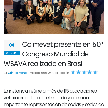
Colmevet presente en 50°
06
Congreso Mundial de
OCTUBRE
WSAVA realizado en Brasil
Clínica Menor
Visitas: 666
1
2
Calificación:
3
4
5
La instancia reúne a más de 115 asociaciones
veterinarias de todo el mundo y con una
importante representación de socias y socios de