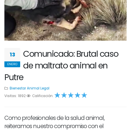
Comunicado: Brutal caso
13
de maltrato animal en
ENERO
Putre
Bienestar Animal
Legal
Visitas: 1892
1
2
Calificación:
3
4
5
Como profesionales de la salud animal,
reiteramos nuestro compromiso con el