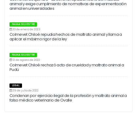
animal y exige cumplimiento de normativas de experimentación
animal en universidades
FAUNA SILVESTRE
20 de enero de 2023
Colmevet Chiloé repudia hechos de maltrato animal y llama a
aplicar el máximo rigor de la ley
FAUNA SILVESTRE
12 de agosto de 2022
Colmevet Chiloé rechazó acto de crueldad y maltrato animal a
Pudú
LEGAL
29 de julio de 2022
Condenan por ejercicio ilegal de la profesión y maltrato animal a
falso médico veterinario de Ovalle