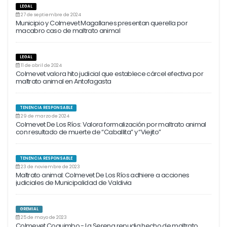
LEGAL
27 de septiembre de 2024
Municipio y Colmevet Magallanes presentan querella por
macabro caso de maltrato animal
LEGAL
11 de abril de 2024
Colmevet valora hito judicial que establece cárcel efectiva por
maltrato animal en Antofagasta
TENENCIA RESPONSABLE
29 de marzo de 2024
Colmevet De Los Ríos: Valora formalización por maltrato animal
con resultado de muerte de “Caballita” y “Viejito”
TENENCIA RESPONSABLE
23 de noviembre de 2023
Maltrato animal: Colmevet De Los Ríos adhiere a acciones
judiciales de Municipalidad de Valdivia
GREMIAL
25 de mayo de 2023
Colmevet Coquimbo - La Serena repudia hecho de maltrato