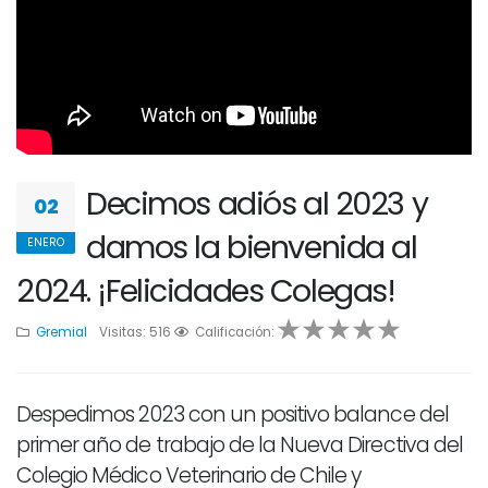
Decimos adiós al 2023 y
02
damos la bienvenida al
ENERO
2024. ¡Felicidades Colegas!
Gremial
Visitas: 516
1
2
Calificación:
3
4
5
Despedimos 2023 con un positivo balance del
primer año de trabajo de la Nueva Directiva del
Colegio Médico Veterinario de Chile y