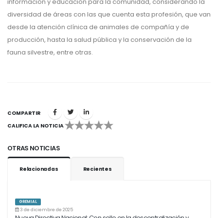
información y educación para la comunidad, considerando la
diversidad de áreas con las que cuenta esta profesión, que van
desde la atención clínica de animales de compañía y de
producción, hasta la salud pública y la conservación de la
fauna silvestre, entre otras.
COMPARTIR
CALIFICA LA NOTICIA
1
2
3
4
5
OTRAS NOTICIAS
Relacionadas
Recientes
GREMIAL
3 de diciembre de 2025
Nueva Directiva Nacional: Con sello en la descentralización y