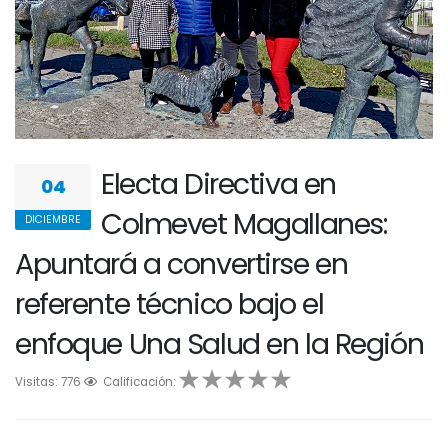
Electa Directiva en
04
Colmevet Magallanes:
DICIEMBRE
Apuntará a convertirse en
referente técnico bajo el
enfoque Una Salud en la Región
Visitas: 776
1
2
Calificación:
3
4
5