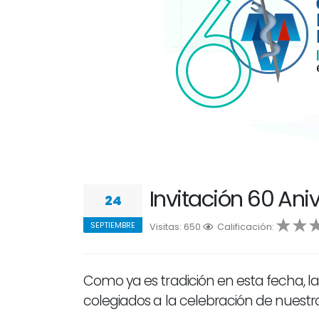
Invitación 60 An
24
SEPTIEMBRE
Visitas: 650
1
Calificación:
2
3
4
5
Como ya es tradición en esta fecha, la 
colegiados a la celebración de nuestro