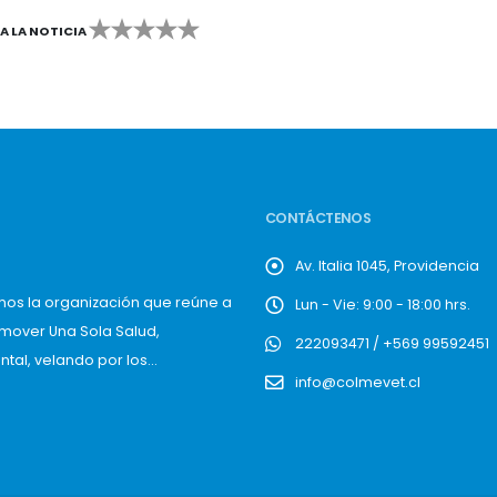
CA LA NOTICIA
2
3
4
5
CONTÁCTENOS
Av. Italia 1045, Providencia
mos la organización que reúne a
Lun - Vie: 9:00 - 18:00 hrs.
omover Una Sola Salud,
222093471 / +569 99592451
al, velando por los...
info@colmevet.cl