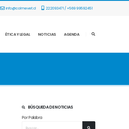
info@colmevet.cl
222093471 / +569 99592451
ÉTICA Y LEGAL
NOTICIAS
AGENDA
BÚSQUEDA DE NOTICIAS
Por Palabra