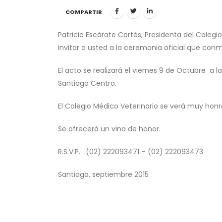
COMPARTIR
Patricia Escárate Cortés, Presidenta del Colegi
invitar a usted a la ceremonia oficial que conm
El acto se realizará el viernes 9 de Octubre a l
Santiago Centro.
El Colegio Médico Veterinario se verá muy hon
Se ofrecerá un vino de honor.
R.S.V.P. :(02) 222093471 – (02) 222093473
Santiago, septiembre 2015