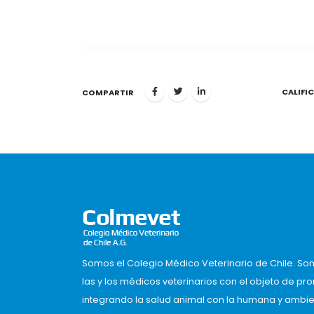
CALIFI
1
COMPARTIR
Somos el Colegio Médico Veterinario de Chile. So
las y los médicos veterinarios con el objeto de pr
integrando la salud animal con la humana y ambient