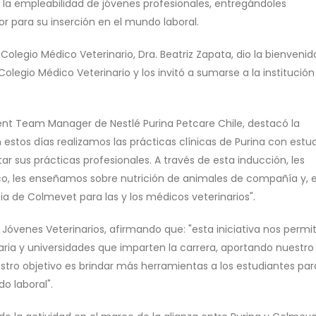
 la empleabilidad de jóvenes profesionales, entregándoles
r para su inserción en el mundo laboral.
 Colegio Médico Veterinario, Dra. Beatriz Zapata, dio la bienvenid
 Colegio Médico Veterinario y los invitó a sumarse a la institució
nt Team Manager de Nestlé Purina Petcare Chile, destacó la
 estos días realizamos las prácticas clínicas de Purina con estu
r sus prácticas profesionales. A través de esta inducción, les
co, les enseñamos sobre nutrición de animales de compañía y, 
a de Colmevet para las y los médicos veterinarios".
Jóvenes Veterinarios, afirmando que: "esta iniciativa nos permi
ria y universidades que imparten la carrera, aportando nuestro
tro objetivo es brindar más herramientas a los estudiantes pa
o laboral".