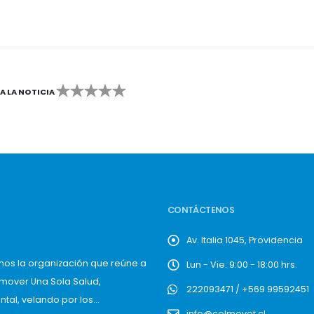
CA LA NOTICIA
2
3
4
5
CONTÁCTENOS
Av. Italia 1045, Providencia
mos la organización que reúne a
Lun - Vie: 9:00 - 18:00 hrs.
omover Una Sola Salud,
222093471 / +569 99592451
al, velando por los...
info@colmevet.cl