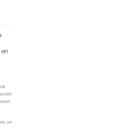
e
r en
nal
ducción
zaron
es, un