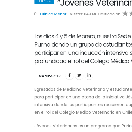
“Jóvenes Veterinari
FEBRERO
Clínica Menor
Visitas: 849
1
Calificación:
2
3
4
5
Los días 4 y 5 de febrero, nuestra Sede 
Purina donde un grupo de estudiantes
participar en una inducción intensiv
profundidad el rol del Colegio Médico 
COMPARTIR
Egresados de Medicina Veterinaria y estudiant
para participar en una etapa de la iniciativa J
intensiva donde los participantes recibieron 
en el rol del Colegio Médico Veterinario en Chile
Jóvenes Veterinarios es un programa que Purina