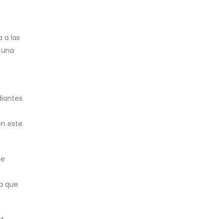
a a las
n una
diantes
en este
te
ra que