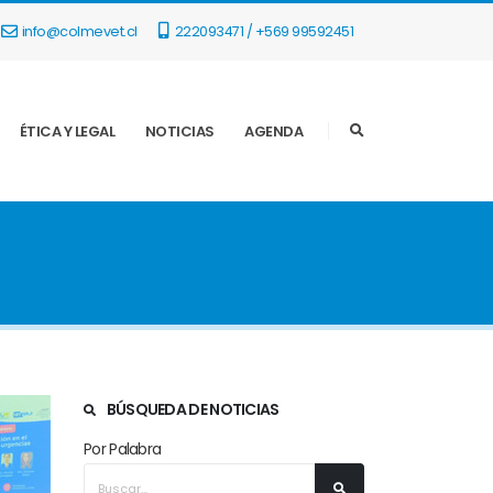
info@colmevet.cl
222093471 / +569 99592451
ÉTICA Y LEGAL
NOTICIAS
AGENDA
BÚSQUEDA DE NOTICIAS
Por Palabra