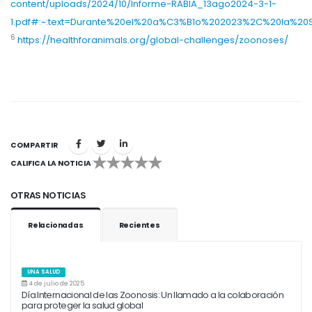
content/uploads/2024/10/Informe-RABIA_13ago2024-3-1-
1.pdf#:~:text=Durante%20el%20a%C3%B1o%202023%2C%20la%20
6
https://healthforanimals.org/global-challenges/zoonoses/
COMPARTIR
CALIFICA LA NOTICIA
1
2
3
4
5
OTRAS NOTICIAS
Relacionadas
Recientes
UNA SALUD
4 de julio de 2025
Día Internacional de las Zoonosis: Un llamado a la colaboración
para proteger la salud global