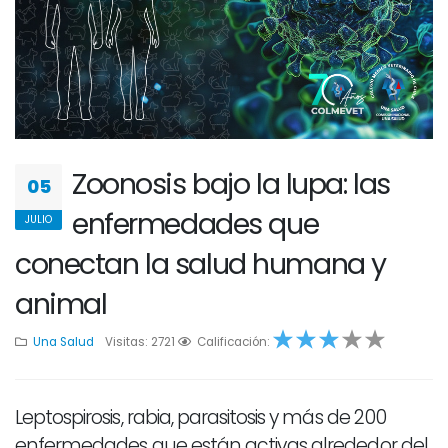
Zoonosis bajo la lupa: las
05
enfermedades que
JULIO
conectan la salud humana y
animal
Una Salud
Visitas: 2721
1
2
Calificación:
3
1
2
Leptospirosis, rabia, parasitosis y más de 200
enfermedades que están activas alrededor del