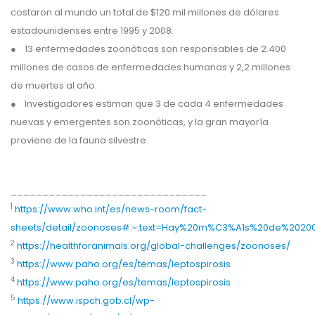
costaron al mundo un total de $120 mil millones de dólares
estadounidenses entre 1995 y 2008.
● 13 enfermedades zoonóticas son responsables de 2.400
millones de casos de enfermedades humanas y 2,2 millones
de muertes al año.
● Investigadores estiman que 3 de cada 4 enfermedades
nuevas y emergentes son zoonóticas, y la gran mayoría
proviene de la fauna silvestre.
_______________________________
1
https://www.who.int/es/news-room/fact-
sheets/detail/zoonoses#:~:text=Hay%20m%C3%A1s%20de%2020
2
https://healthforanimals.org/global-challenges/zoonoses/
3
https://www.paho.org/es/temas/leptospirosis
4
https://www.paho.org/es/temas/leptospirosis
5
https://www.ispch.gob.cl/wp-