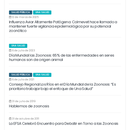
SALUD PÚBLICA
UNA SALUD
12 de marzo de 2025
Influenza Aviar Altamente Patógena: Colmevet hace llamado a
mantener fuerte vigilancia epidemiológica por su potencial
zoonótico
UNA SALUD
6 de julio de 2023
Día Mundial las Zoonosis: 65% de las enfermedades en seres
humanos son de origen animal
SALUD PÚBLICA
UNA SALUD
6 de julio de 2021
Consejo Regional Los Ríos en el Día Mundial de la Zoonosis: “Es
prioritario trabajar bajo el enfoque de Una Salud”
31 de julio de 2019
Hablemos de zoonosis
31 de octubre de 2011
La EFSA Celebró Encuentro para Debatir en Torno a las Zoonosis