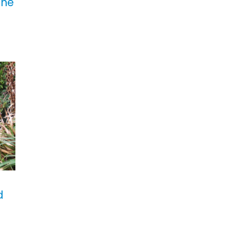
ane
d