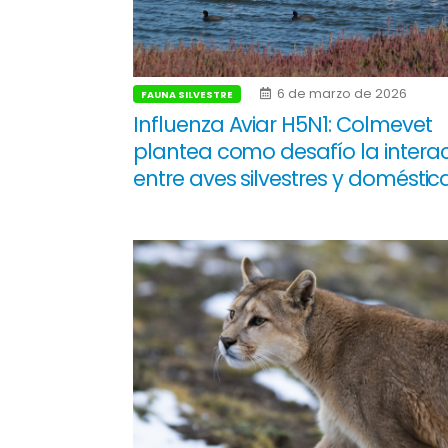
6 de marzo de 2026
FAUNA SILVESTRE
Influenza Aviar H5N1: Colmevet
plantea como desafío la intera
entre aves silvestres y doméstic