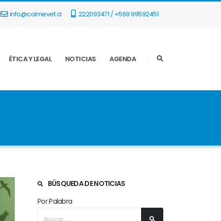
info@colmevet.cl
222093471 / +569 99592451
ÉTICA Y LEGAL
NOTICIAS
AGENDA
BÚSQUEDA DE NOTICIAS
Por Palabra