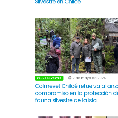
Silvestre en Chiloé
7 de mayo de 2024
FAUNA SILVESTRE
Colmevet Chiloé refuerza alianz
compromiso en la protección de
fauna silvestre de la isla