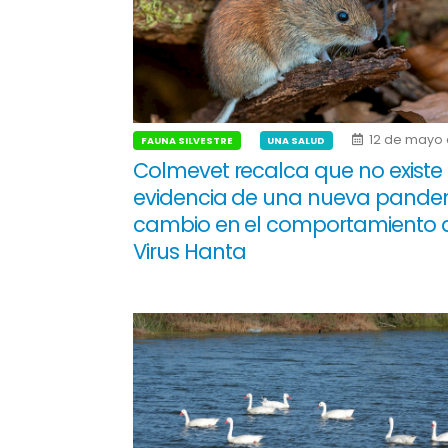
12 de mayo 
FAUNA SILVESTRE
UNA SALUD
Colmevet recalca que no existe
evidencia de una nueva pande
cambio en el comportamiento 
Virus Hanta