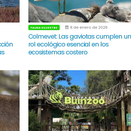
8 de enero de 2026
FAUNA SILVESTRE
Colmevet: Las gaviotas cumplen u
cción
rol ecológico esencial en los
as
ecosistemas costero