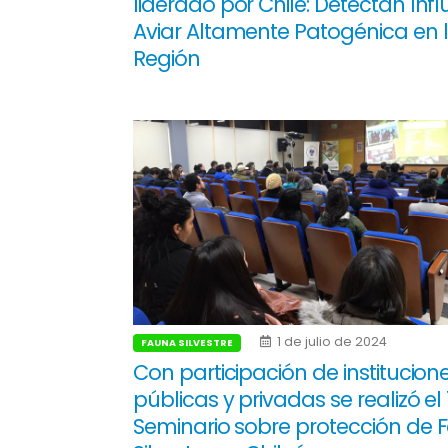
liderado por Chile: Detectan Inf
Aviar Altamente Patogénica en 
Región
1 de julio de 2024
FAUNA SILVESTRE
Con participación de institucion
públicas y privadas se realizó el 
Seminario sobre protección de 