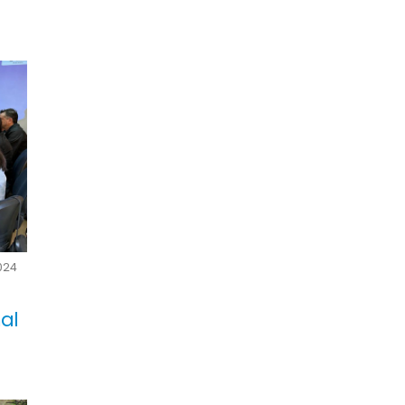
024
al