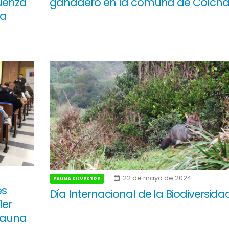
luenza
ganadero en la comuna de Colch
la
22 de mayo de 2024
FAUNA SILVESTRE
es
Día Internacional de la Biodiversida
1er
Fauna