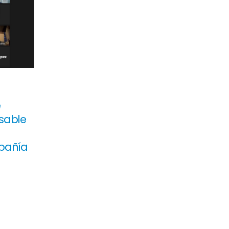
e
sable
a
pañía