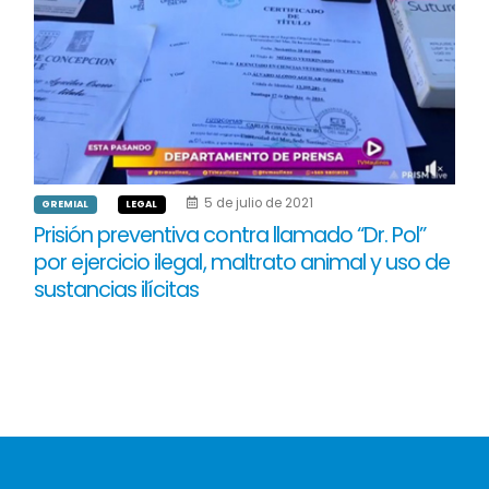
5 de julio de 2021
GREMIAL
LEGAL
Prisión preventiva contra llamado “Dr. Pol”
por ejercicio ilegal, maltrato animal y uso de
sustancias ilícitas