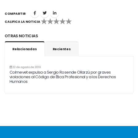
COMPARTIR
CALIFICA LA NOTICIA
1
2
3
4
5
OTRAS NOTICIAS
Relacionadas
Recientes
22 de agosto de 2019
Colmevet expulsa a Sergio Rosende Ollarzú por graves
violaciones al Código de Ética Profesional y a los Derechos
Humanos