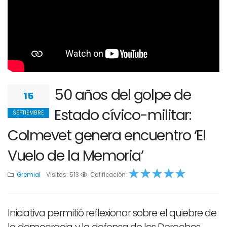
50 años del golpe de
15
Estado cívico-militar:
SEPTIEMBRE
Colmevet genera encuentro ‘El
Vuelo de la Memoria’
Gremial
Visitas: 513
1
2
Calificación:
3
4
5
Iniciativa permitió reflexionar sobre el quiebre de