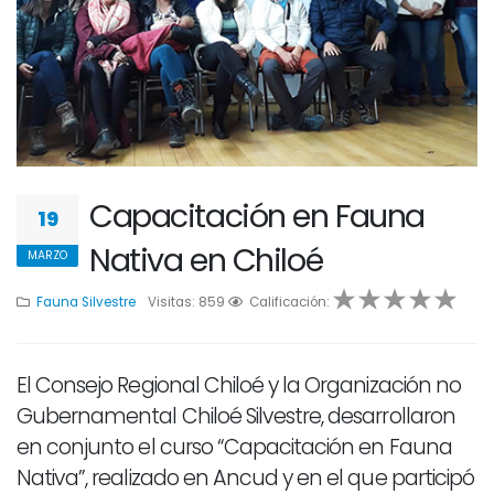
Capacitación en Fauna
19
Nativa en Chiloé
MARZO
Fauna Silvestre
Visitas: 859
1
2
Calificación:
3
4
5
El Consejo Regional Chiloé y la Organización no
Gubernamental Chiloé Silvestre, desarrollaron
en conjunto el curso “Capacitación en Fauna
Nativa”, realizado en Ancud y en el que participó