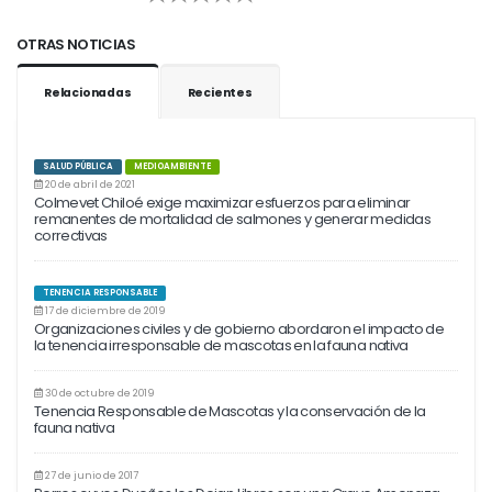
OTRAS NOTICIAS
Relacionadas
Recientes
SALUD PÚBLICA
MEDIOAMBIENTE
20 de abril de 2021
Colmevet Chiloé exige maximizar esfuerzos para eliminar
remanentes de mortalidad de salmones y generar medidas
correctivas
TENENCIA RESPONSABLE
17 de diciembre de 2019
Organizaciones civiles y de gobierno abordaron el impacto de
la tenencia irresponsable de mascotas en la fauna nativa
30 de octubre de 2019
Tenencia Responsable de Mascotas y la conservación de la
fauna nativa
27 de junio de 2017