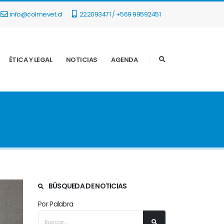
info@colmevet.cl
222093471 / +569 99592451
ÉTICA Y LEGAL
NOTICIAS
AGENDA
BÚSQUEDA DE NOTICIAS
Por Palabra