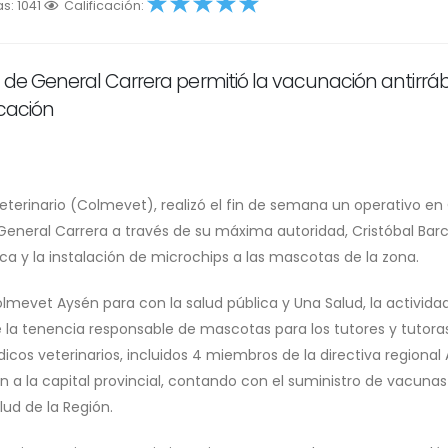
as: 1041
1
Calificación:
2
3
4
5
al de General Carrera permitió la vacunación antirráb
icación
eterinario (Colmevet), realizó el fin de semana un operativo en 
e General Carrera a través de su máxima autoridad, Cristóbal Barc
ca y la instalación de microchips a las mascotas de la zona.
mevet Aysén para con la salud pública y Una Salud, la activida
la tenencia responsable de mascotas para los tutores y tutoras
dicos veterinarios, incluidos 4 miembros de la directiva regional
n a la capital provincial, contando con el suministro de vacunas
ud de la Región.