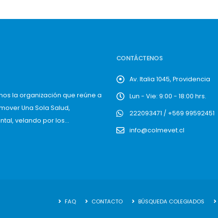
CONTÁCTENOS
Av. Italia 1045, Providencia
mos la organización que reúne a
Lun - Vie: 9:00 - 18:00 hrs.
omover Una Sola Salud,
222093471 / +569 99592451
al, velando por los...
info@colmevet.cl
FAQ
CONTACTO
BÚSQUEDA COLEGIADOS