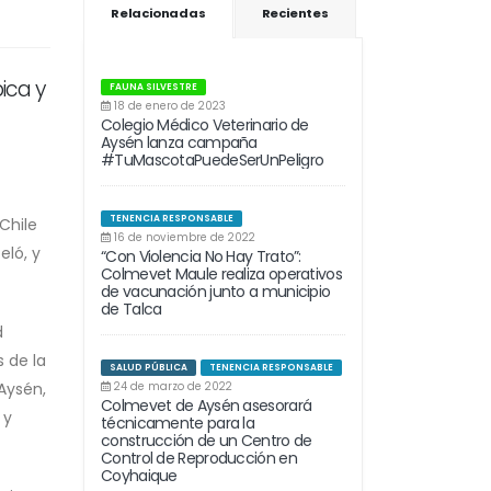
Relacionadas
Recientes
ica y
FAUNA SILVESTRE
18 de enero de 2023
Colegio Médico Veterinario de
Aysén lanza campaña
#TuMascotaPuedeSerUnPeligro
TENENCIA RESPONSABLE
Chile
16 de noviembre de 2022
eló, y
“Con Violencia No Hay Trato”:
Colmevet Maule realiza operativos
de vacunación junto a municipio
de Talca
d
 de la
SALUD PÚBLICA
TENENCIA RESPONSABLE
 Aysén,
24 de marzo de 2022
Colmevet de Aysén asesorará
 y
técnicamente para la
construcción de un Centro de
Control de Reproducción en
Coyhaique