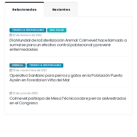
Relacionadas
Recientes
TENENCIA RESPONSABLE
UNA SALUD
22 de febrero de 2022
Día Mundial de la Esterilización Animal: Colmevet hace llamado a
sumarse para un efectivo control poblacional y prevenir
enfermedades
GREMIAL
TENENCIA RESPONSABLE
15 de noviembre de 2021
Operativo Sanitario para perros y gatos en la Población Puerto
Aysén en Forestal en Viña del Mar
31 de julio de 2020
Colmevet participa de Mesa Técnica sobre perros asilvestrados
en el Congreso