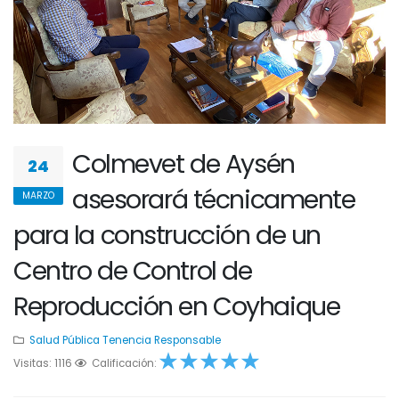
Colmevet de Aysén
24
asesorará técnicamente
MARZO
para la construcción de un
Centro de Control de
Reproducción en Coyhaique
Salud Pública
Tenencia Responsable
Visitas: 1116
1
2
Calificación:
3
4
5