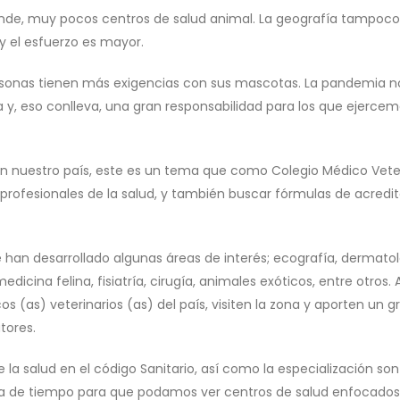
ende, muy pocos centros de salud animal. La geografía tampoco
 el esfuerzo es mayor.
ersonas tienen más exigencias con sus mascotas. La pandemia n
a y, eso conlleva, una gran responsabilidad para los que ejercem
 en nuestro país, este es un tema que como Colegio Médico Vete
profesionales de la salud, y también buscar fórmulas de acredi
e han desarrollado algunas áreas de interés; ecografía, dermatol
dicina felina, fisiatría, cirugía, animales exóticos, entre otros. 
(as) veterinarios (as) del país, visiten la zona y aporten un g
tores.
a salud en el código Sanitario, así como la especialización son
sa de tiempo para que podamos ver centros de salud enfocados