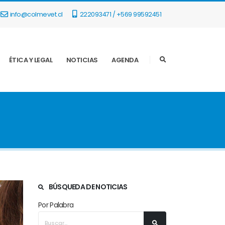
info@colmevet.cl
222093471 / +569 99592451
ÉTICA Y LEGAL
NOTICIAS
AGENDA
BÚSQUEDA DE NOTICIAS
Por Palabra