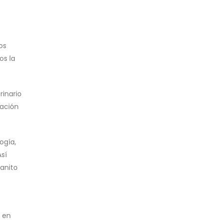
os
os la
rinario
tación
ogía,
Así
ranito
 en