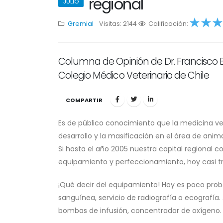
regional
JULIO
Gremial
Visitas: 2144
1
Calificación:
2
3
4
5
Columna de Opinión de Dr. Francisco 
Colegio Médico Veterinario de Chile
COMPARTIR
Es de público conocimiento que la medicina vet
desarrollo y la masificación en el área de an
Si hasta el año 2005 nuestra capital regional 
equipamiento y perfeccionamiento, hoy casi tr
¡Qué decir del equipamiento! Hoy es poco prob
sanguínea, servicio de radiografía o ecografía.
bombas de infusión, concentrador de oxígeno. P