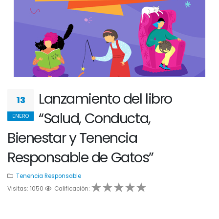
Lanzamiento del libro
13
“Salud, Conducta,
ENERO
Bienestar y Tenencia
Responsable de Gatos”
Tenencia Responsable
Visitas: 1050
1
2
Calificación:
3
4
5