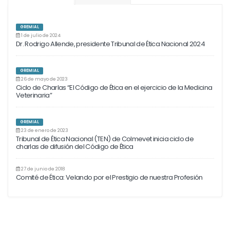
GREMIAL
1 de julio de 2024
Dr. Rodrigo Allende, presidente Tribunal de Ética Nacional 2024
GREMIAL
26 de mayo de 2023
Ciclo de Charlas “El Código de Ética en el ejercicio de la Medicina
Veterinaria”
GREMIAL
23 de enero de 2023
Tribunal de Ética Nacional (TEN) de Colmevet inicia ciclo de
charlas de difusión del Código de Ética
27 de junio de 2018
Comité de Ética: Velando por el Prestigio de nuestra Profesión