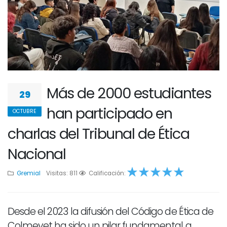
Más de 2000 estudiantes
29
han participado en
OCTUBRE
charlas del Tribunal de Ética
Nacional
Gremial
Visitas: 811
1
2
Calificación:
3
4
5
Desde el 2023 la difusión del Código de Ética de
Colmevet ha sido un pilar fundamental a