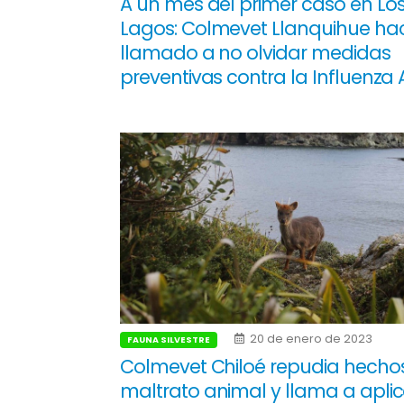
A un mes del primer caso en Lo
Lagos: Colmevet Llanquihue ha
llamado a no olvidar medidas
preventivas contra la Influenza 
20 de enero de 2023
FAUNA SILVESTRE
Colmevet Chiloé repudia hecho
maltrato animal y llama a aplic