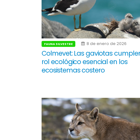
8 de enero de 2026
FAUNA SILVESTRE
Colmevet: Las gaviotas cumple
rol ecológico esencial en los
ecosistemas costero