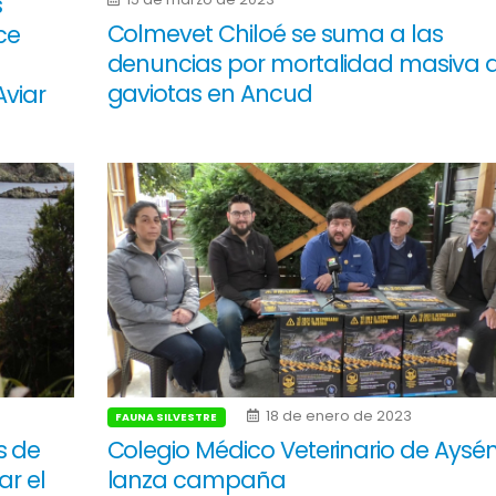
s
Colmevet Chiloé se suma a las
ce
denuncias por mortalidad masiva 
gaviotas en Ancud
Aviar
18 de enero de 2023
FAUNA SILVESTRE
s de
Colegio Médico Veterinario de Aysé
ar el
lanza campaña