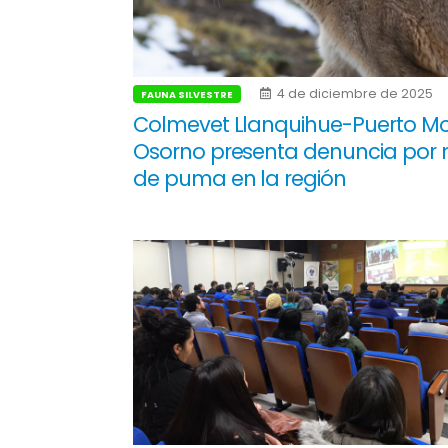
4 de diciembre de 2025
FAUNA SILVESTRE
Colmevet Llanquihue-Puerto Mo
Osorno presenta denuncia por 
de puma en la región