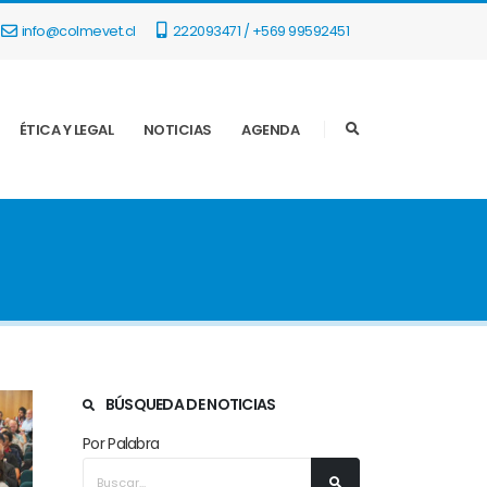
info@colmevet.cl
222093471 / +569 99592451
ÉTICA Y LEGAL
NOTICIAS
AGENDA
BÚSQUEDA DE NOTICIAS
Por Palabra