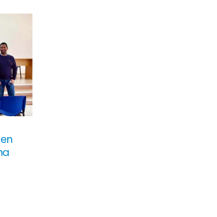
 en
na