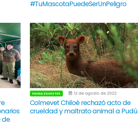
#TuMascotaPuedeSerUnPeligro
12 de agosto de 2022
FAUNA SILVESTRE
re
Colmevet Chiloé rechazó acto de
onarios
crueldad y maltrato animal a Pudú
e de