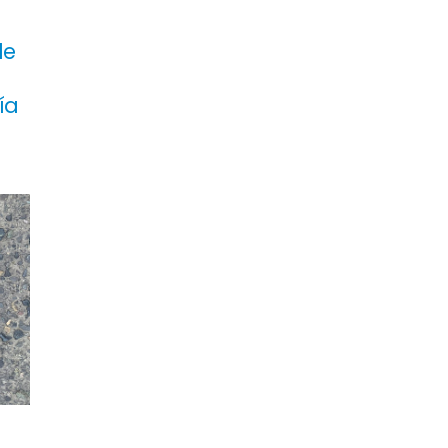
le
ía