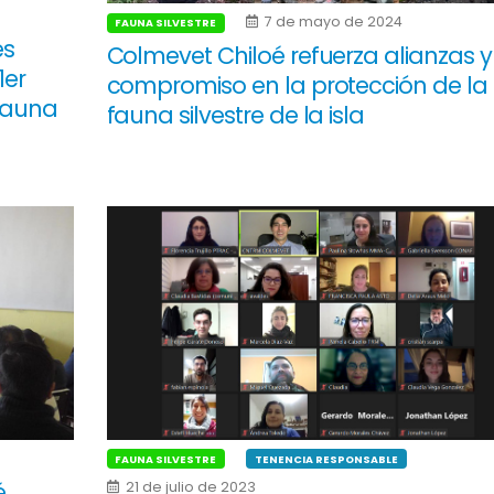
7 de mayo de 2024
FAUNA SILVESTRE
es
Colmevet Chiloé refuerza alianzas y
1er
compromiso en la protección de la
Fauna
fauna silvestre de la isla
FAUNA SILVESTRE
TENENCIA RESPONSABLE
é
21 de julio de 2023