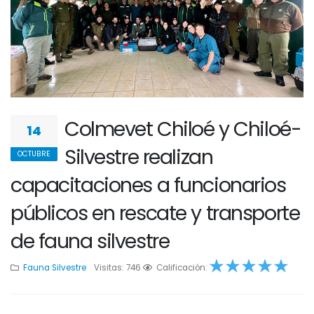
Colmevet Chiloé y Chiloé-
14
Silvestre realizan
OCTUBRE
capacitaciones a funcionarios
públicos en rescate y transporte
de fauna silvestre
Fauna Silvestre
Visitas: 746
1
2
Calificación:
3
4
5