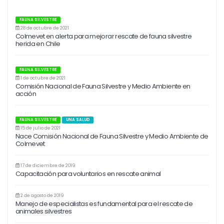
FAUNA SILVESTRE
28 de octubre de 2021
Colmevet en alerta para mejorar rescate de fauna silvestre
herida en Chile
FAUNA SILVESTRE
1 de octubre de 2021
Comisión Nacional de Fauna Silvestre y Medio Ambiente en
acción
FAUNA SILVESTRE
UNA SALUD
15 de julio de 2021
Nace Comisión Nacional de Fauna Silvestre y Medio Ambiente de
Colmevet
17 de diciembre de 2019
Capacitación para voluntarios en rescate animal
2 de agosto de 2019
Manejo de especialistas es fundamental para el rescate de
animales silvestres