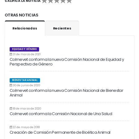
CALIFICA LA NOTICIA
1
2
3
4
5
OTRAS NOTICIAS
Relacionadas
Recientes
EQUIDAD Y GÉNERO
31 de marzo de 2021
Colmevet conforma la nueva Comisión Nacional de Equidad y
Perspectiva de Género
BIENESTAR ANIMAL
30 de junio de 2020
Colmevet conforma la nueva Comisión Nacional de Bienestar
Animal
18 de marzo de 2020
Colmevet conforma la Comisión Nacional de Una Salud
22 de mayo de 2018
Creación de Comisión Permanente de Bioética Animal