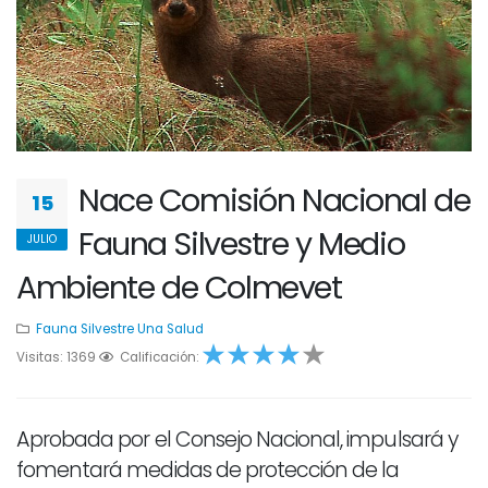
Nace Comisión Nacional de
15
Fauna Silvestre y Medio
JULIO
Ambiente de Colmevet
Fauna Silvestre
Una Salud
Visitas: 1369
1
2
Calificación:
3
4
1
Aprobada por el Consejo Nacional, impulsará y
fomentará medidas de protección de la