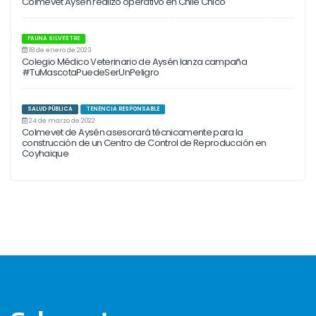
Colmevet Aysén realizó operativo en Chile Chico
FAUNA SILVESTRE
18 de enero de 2023
Colegio Médico Veterinario de Aysén lanza campaña
#TuMascotaPuedeSerUnPeligro
SALUD PÚBLICA
TENENCIA RESPONSABLE
24 de marzo de 2022
Colmevet de Aysén asesorará técnicamente para la
construcción de un Centro de Control de Reproducción en
Coyhaique