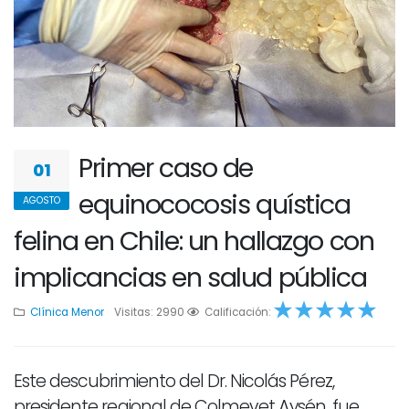
Primer caso de
01
equinococosis quística
AGOSTO
felina en Chile: un hallazgo con
implicancias en salud pública
Clínica Menor
Visitas: 2990
1
2
Calificación:
3
4
5
Este descubrimiento del Dr. Nicolás Pérez,
presidente regional de Colmevet Aysén, fue