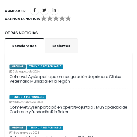
COMPARTIR
CALIFICA LA NOTICIA
1
2
3
4
5
OTRAS NOTICIAS
Relacionadas
Recientes
GREMIAL
TENENCIA RESPONSABLE
5 de agosto de 2024
Colmevet Aysén participa en inauguración de primera Clínica
Veterinaria Municipal en la región
TENENCIA RESPONSABLE
20 de octubre de 2023
Colmevet Aysén participó en operativo junto a .I Municipalidad de
Cochrane y Fundación Río Baker
GREMIAL
TENENCIA RESPONSABLE
18 de mayo de 2023