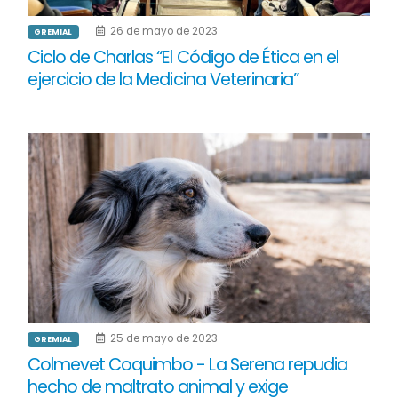
26 de mayo de 2023
GREMIAL
Ciclo de Charlas “El Código de Ética en el
ejercicio de la Medicina Veterinaria”
25 de mayo de 2023
GREMIAL
Colmevet Coquimbo - La Serena repudia
hecho de maltrato animal y exige