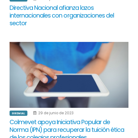
Directiva Nacional afianza lazos
internacionales con organizaciones del
sector
29 de junio de 2023
GREMIAL
Colmevet apoya Iniciativa Popular de
Norma (IPN) para recuperar la tuición ética
de los colegios profesionales